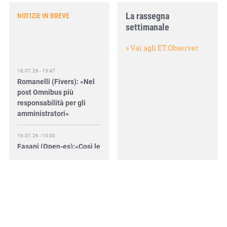
La rassegna
NOTIZIE IN BREVE
settimanale
» Vai agli ET.Observer
16.07.26 - 13:47
Romanelli (Fivers): «Nel
post Omnibus più
responsabilità per gli
amministratori»
16.07.26 - 10:30
Fasani (Open-es):«Così le
filiere aiutano a collegare
competitività e
transizione»
15.07.26 - 12:37
Locati (De Nora): «Il
valore di una governance