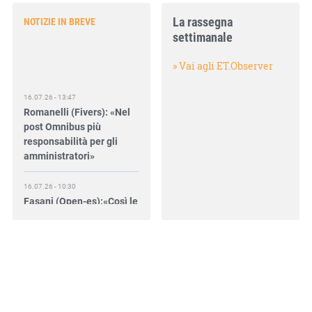
La rassegna
NOTIZIE IN BREVE
settimanale
» Vai agli ET.Observer
16.07.26 - 13:47
Romanelli (Fivers): «Nel
post Omnibus più
responsabilità per gli
amministratori»
16.07.26 - 10:30
Fasani (Open-es):«Così le
filiere aiutano a collegare
competitività e
transizione»
15.07.26 - 12:37
Locati (De Nora): «Il
valore di una governance