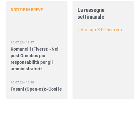
La rassegna
NOTIZIE IN BREVE
settimanale
» Vai agli ET.Observer
16.07.26 - 13:47
Romanelli (Fivers): «Nel
post Omnibus più
responsabilità per gli
amministratori»
16.07.26 - 10:30
Fasani (Open-es):«Così le
filiere aiutano a collegare
competitività e
transizione»
15.07.26 - 12:37
Locati (De Nora): «Il
valore di una governance