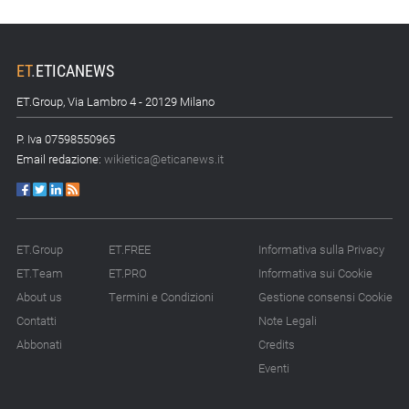
forte»
15.07.26 - 10:00
Astm, primo Green
ET
.
ETICANEWS
Finance Framework per
investimenti sostenibili
ET.Group, Via Lambro 4 - 20129 Milano
P. Iva 07598550965
15.07.26 - 8:00
Direttiva Empowering:
Email redazione:
wikietica@eticanews.it
come gestire le vecchie
scorte
14.07.26 - 12:20
ET.Group
ET.FREE
Informativa sulla Privacy
Gramegna (ERG):
ET.Team
ET.PRO
Informativa sui Cookie
«Valutare gli impatti ESG
degli investimenti»
About us
Termini e Condizioni
Gestione consensi Cookie
Contatti
Note Legali
14.07.26 - 11:00
Abbonati
Credits
Tornano le Settimane
Eventi
SRI: oltre 20
appuntamenti