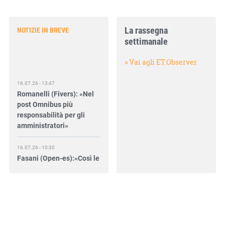
La rassegna
NOTIZIE IN BREVE
settimanale
» Vai agli ET.Observer
16.07.26 - 13:47
Romanelli (Fivers): «Nel
post Omnibus più
responsabilità per gli
amministratori»
16.07.26 - 10:30
Fasani (Open-es):«Così le
filiere aiutano a collegare
competitività e
transizione»
15.07.26 - 12:37
Locati (De Nora): «Il