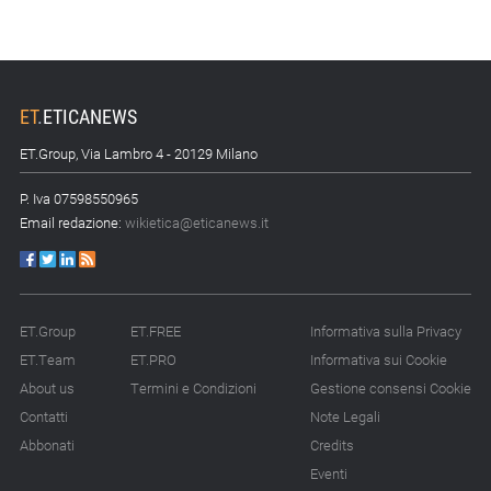
valore di una governance
forte»
15.07.26 - 10:00
Astm, primo Green
ET
.
ETICANEWS
Finance Framework per
investimenti sostenibili
ET.Group, Via Lambro 4 - 20129 Milano
P. Iva 07598550965
15.07.26 - 8:00
Email redazione:
wikietica@eticanews.it
Direttiva Empowering:
come gestire le vecchie
scorte
14.07.26 - 12:20
ET.Group
ET.FREE
Informativa sulla Privacy
Gramegna (ERG):
ET.Team
ET.PRO
Informativa sui Cookie
«Valutare gli impatti ESG
degli investimenti»
About us
Termini e Condizioni
Gestione consensi Cookie
Contatti
Note Legali
14.07.26 - 11:00
Abbonati
Credits
Tornano le Settimane
Eventi
SRI: oltre 20