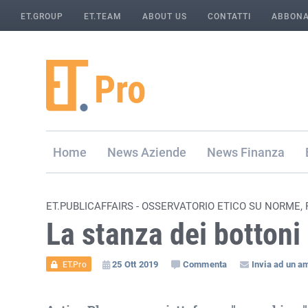
ET.GROUP
ET.TEAM
ABOUT US
CONTATTI
ABBONA
Home
Aziende
Finanza
ET.PUBLICAFFAIRS - OSSERVATORIO ETICO SU NORME,
La stanza dei bottoni 
25 Ott 2019
Commenta
Invia ad un a
ET.Pro