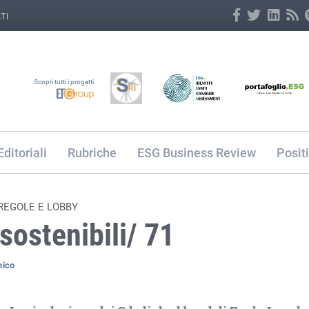
TI
Scopri tutti i progetti
Editoriali
Rubriche
ESG Business Review
Posit
 REGOLE E LOBBY
sostenibili/ 71
mico