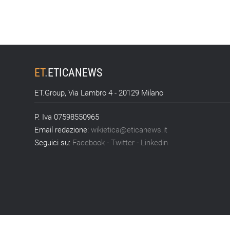
ET
.
ETICANEWS
ET.Group, Via Lambro 4 - 20129 Milano
P. Iva 07598550965
Email redazione:
wikietica@eticanews.it
Seguici su:
Facebook
-
Twitter
-
Linkedin