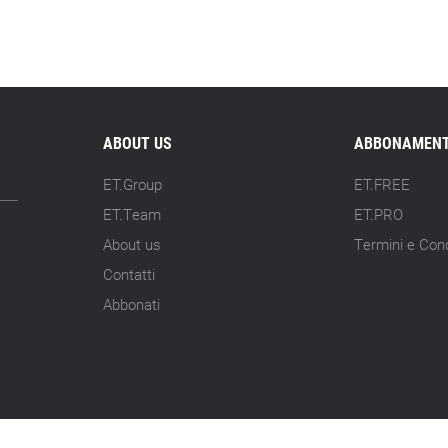
ABOUT US
ABBONAMENT
ET.Group
ET.FREE
ET.Team
ET.PRO
About us
Termini e Cond
Contatti
Abbonati