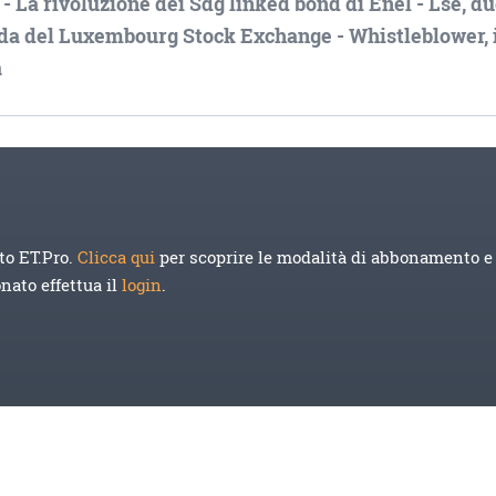
- La rivoluzione dei Sdg linked bond di Enel - Lse, d
guida del Luxembourg Stock Exchange - Whistleblower, 
a
to ET.Pro.
Clicca qui
per scoprire le modalità di abbonamento e 
onato effettua il
login
.