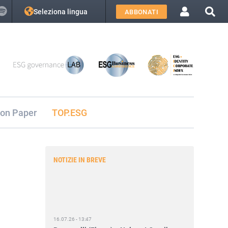
Seleziona lingua
ABBONATI
ion Paper
TOP.ESG
NOTIZIE IN BREVE
16.07.26 - 13:47
Romanelli (Fivers): «Nel post Omnibus