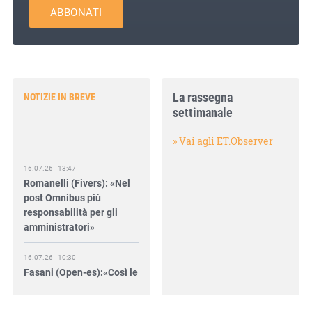
ABBONATI
La rassegna
NOTIZIE IN BREVE
settimanale
» Vai agli ET.Observer
16.07.26 - 13:47
Romanelli (Fivers): «Nel
post Omnibus più
responsabilità per gli
amministratori»
16.07.26 - 10:30
Fasani (Open-es):«Così le
filiere aiutano a collegare
competitività e