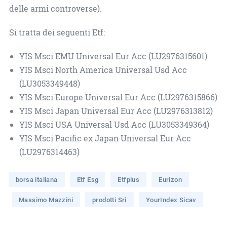
delle armi controverse).
Si tratta dei seguenti Etf:
YIS Msci EMU Universal Eur Acc (LU2976315601)
YIS Msci North America Universal Usd Acc
(LU3053349448)
YIS Msci Europe Universal Eur Acc (LU2976315866)
YIS Msci Japan Universal Eur Acc (LU2976313812)
YIS Msci USA Universal Usd Acc (LU3053349364)
YIS Msci Pacific ex Japan Universal Eur Acc
(LU2976314463)
borsa italiana
Etf Esg
Etfplus
Eurizon
Massimo Mazzini
prodotti Sri
YourIndex Sicav