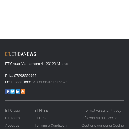
15.07.26 - 10:00
Astm, primo Green
Finance Framework per
investimenti sostenibili
15.07.26 - 8:00
Direttiva Empowering:
come gestire le vecchie
scorte
ET
.
ETICANEWS
ET.Group, Via Lambro 4 - 20129 Milano
14.07.26 - 12:20
Gramegna (ERG):
P. Iva 07598550965
«Valutare gli impatti ESG
Email redazione:
wikietica@eticanews.it
degli investimenti»
14.07.26 - 11:00
Tornano le Settimane
SRI: oltre 20
ET.Group
ET.FREE
Informativa sulla Privacy
appuntamenti
ET.Team
ET.PRO
Informativa sui Cookie
About us
Termini e Condizioni
Gestione consensi Cookie
14.07.26 - 10:00