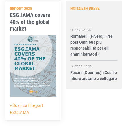
NOTIZIE IN BREVE
REPORT 2025
ESG.IAMA covers
40% of the global
16.07.26 - 13:47
market
Romanelli (Fivers): «Nel
post Omnibus più
responsabilità per gli
amministratori»
16.07.26 - 10:30
Fasani (Open-es):«Così le
filiere aiutano a collegare
competitività e
transizione»
15.07.26 - 12:37
» Scarica il report
Locati (De Nora): «Il
valore di una governance
ESG.IAMA
forte»