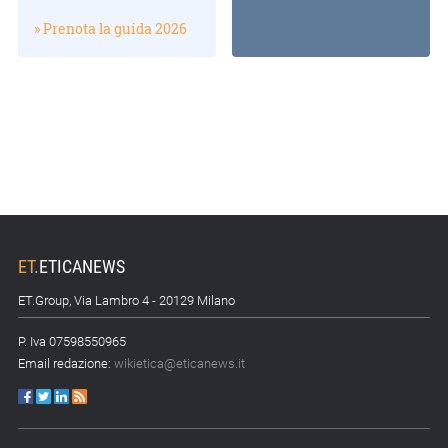
» Prenota la guida 2026
ET
.
ETICANEWS
ET.Group, Via Lambro 4 - 20129 Milano
P. Iva 07598550965
Email redazione:
wikietica@eticanews.it