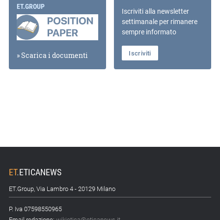
ET.GROUP
Iscriviti alla newsletter
settimanale per rimanere
sempre informato
Iscriviti
» Scarica i documenti
ET
.
ETICANEWS
ET.Group, Via Lambro 4 - 20129 Milano
P. Iva 07598550965
Email redazione:
wikietica@eticanews.it