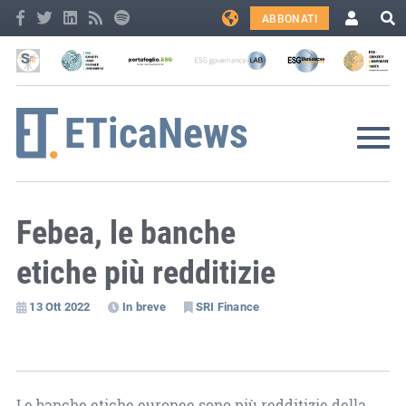
ABBONATI
Febea, le banche
etiche più redditizie
13 Ott 2022
In breve
SRI Finance
Le banche etiche europee sono più redditizie della