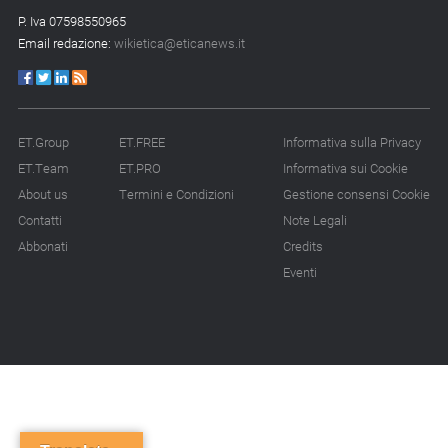
P. Iva 07598550965
Email redazione:
wikietica@eticanews.it
ET.Group
ET.FREE
Informativa sulla Privacy
ET.Team
ET.PRO
Informativa sui Cookie
About us
Termini e Condizioni
Gestione consensi Cookie
Contatti
Note Legali
Abbonati
Credits
Eventi