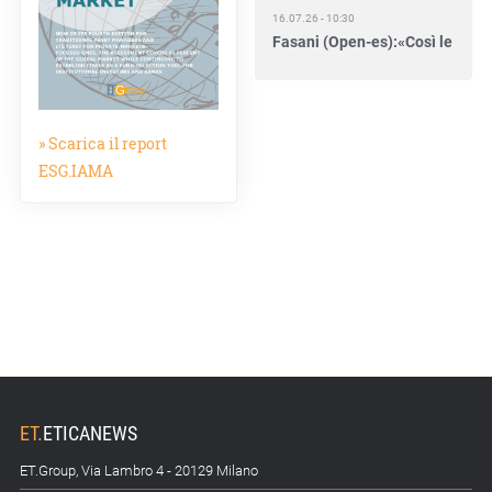
16.07.26 - 10:30
Fasani (Open-es):«Così le
filiere aiutano a collegare
competitività e
transizione»
» Scarica il report
15.07.26 - 12:37
ESG.IAMA
Locati (De Nora): «Il
valore di una governance
forte»
15.07.26 - 10:00
Astm, primo Green
Finance Framework per
investimenti sostenibili
15.07.26 - 8:00
Direttiva Empowering:
ET
.
ETICANEWS
come gestire le vecchie
scorte
ET.Group, Via Lambro 4 - 20129 Milano