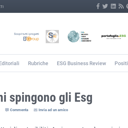
TI
Scopri tutti i progetti
Editoriali
Rubriche
ESG Business Review
Posit
ni spingono gli Esg
Commenta
Invia ad un amico