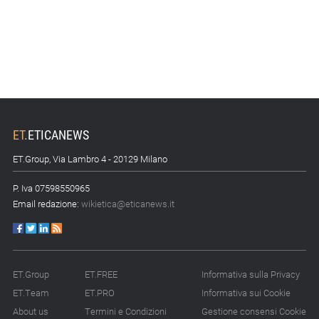
ET
.
ETICANEWS
ET.Group, Via Lambro 4 - 20129 Milano
P. Iva 07598550965
Email redazione:
wikietica@eticanews.it
ET.Group
ET.FREE
Informativa sulla Privacy
ET.Team
ET.PRO
Informativa sui Cookie
About us
Termini e Condizioni
Gestione consensi Cookie