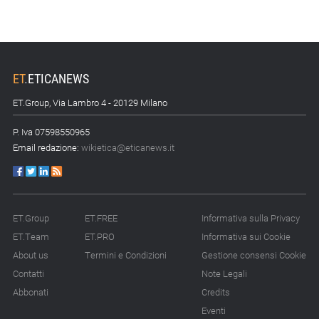
ET
.
ETICANEWS
ET.Group, Via Lambro 4 - 20129 Milano
P. Iva 07598550965
Email redazione:
wikietica@eticanews.it
ET.Group
ET.FREE
Informativa sulla Privacy
ET.Team
ET.PRO
Informativa sui Cookie
About us
Termini e Condizioni
Gestione consensi Cookie
Contatti
Note Legali
Abbonati
Credits
Eventi