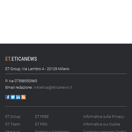
ET
.
ETICANEWS
ET.Group, Via Lambro 4 - 20129 Milano
P. Iva 07598550965
Email redazione:
wikietica@eticanews.it
ET.Group
ET.FREE
Informativa sulla Privacy
ET.Team
ET.PRO
Informativa sui Cookie
About us
Termini e Condizioni
Gestione consensi Cookie