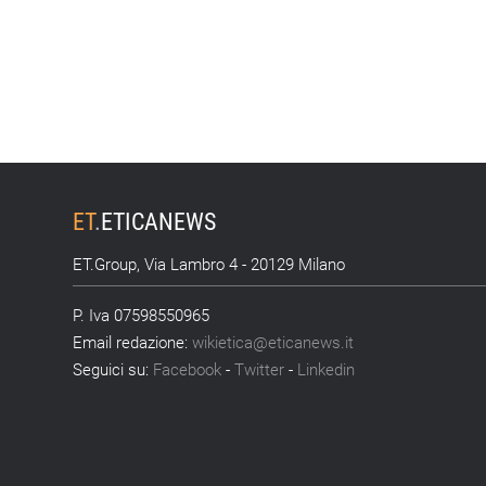
ET
.
ETICANEWS
ET.Group, Via Lambro 4 - 20129 Milano
P. Iva 07598550965
Email redazione:
wikietica@eticanews.it
Seguici su:
Facebook
-
Twitter
-
Linkedin