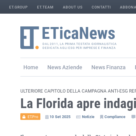
ET.GROUP
ET.TEAM
ABOUT US
CONTATTI
ABBONA
DAL 2011, LA PRIMA TESTATA GIORNALISTICA
DEDICATA AGLI ESG PER IMPRESE E FINANZA
Home
Aziende
Finanza
ULTERIORE CAPITOLO DELLA CAMPAGNA ANTI-ESG R
La Florida apre indag
10 Set 2025
Notizie
Compliance
ET.Pro