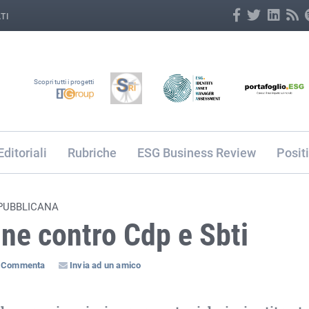
TI
Scopri tutti i progetti
Editoriali
Rubriche
ESG Business Review
Posit
EPUBBLICANA
ine contro Cdp e Sbti
Commenta
Invia ad un amico