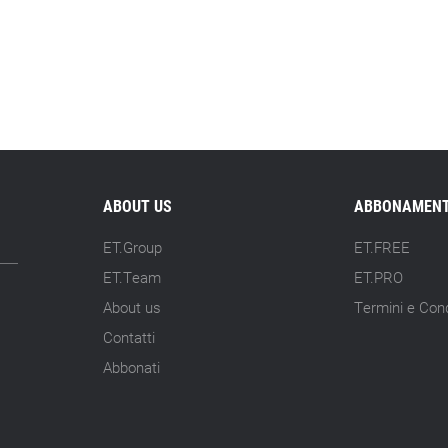
ABOUT US
ABBONAMENT
ET.Group
ET.FREE
ET.Team
ET.PRO
About us
Termini e Cond
Contatti
Abbonati