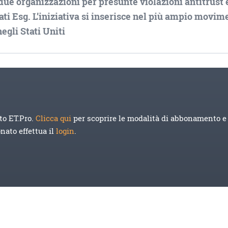
 due organizzazioni per presunte violazioni antitrust 
ti Esg. L’iniziativa si inserisce nel più ampio movim
egli Stati Uniti
to ET.Pro.
Clicca qui
per scoprire le modalità di abbonamento e 
onato effettua il
login
.