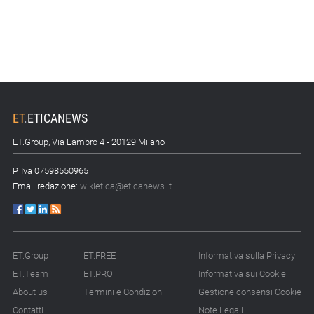
ET
.
ETICANEWS
ET.Group, Via Lambro 4 - 20129 Milano
P. Iva 07598550965
Email redazione:
wikietica@eticanews.it
ET.Group
ET.FREE
Informativa sulla Privacy
ET.Team
ET.PRO
Informativa sui Cookie
About us
Termini e Condizioni
Gestione consensi Cookie
Contatti
Note Legali