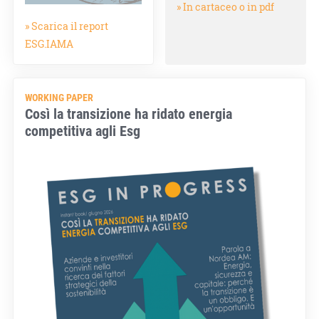
» In cartaceo o in pdf
» Scarica il report
ESG.IAMA
WORKING PAPER
Così la transizione ha ridato energia
competitiva agli Esg