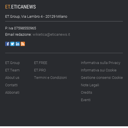
ET
.
ETICANEWS
ET.Group, Via Lambro 4 - 20129 Milano
P. Iva 07598550965
Email redazione:
wikietica@eticanews.it
ET.Group
ET.FREE
Informativa sulla Privacy
ET.Team
ET.PRO
Informativa sui Cookie
About us
Termini e Condizioni
Gestione consensi Cookie
Contatti
Note Legali
Abbonati
Credits
Eventi