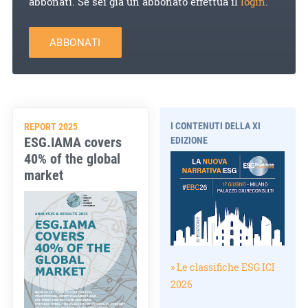
abbonati. Se sei già un abbonato effettua il
login
.
ABBONATI
I CONTENUTI DELLA XI
REPORT 2025
ESG.IAMA covers
EDIZIONE
40% of the global
market
» Le classifiche ESG.ICI
2026