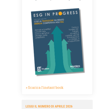
» Scarica l'instant book
LEGGI IL NUMERO DI APRILE 2026