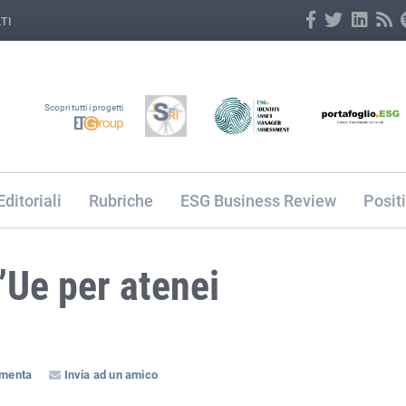
TI
Scopri tutti i progetti
Editoriali
Rubriche
ESG Business Review
Posit
l’Ue per atenei
menta
Invia ad un amico