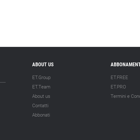
ABOUT US
ABBONAMENT
ET.Group
ET.FREE
ET.Team
ET.PRO
About us
Termini e Cond
Contatti
Abbonati