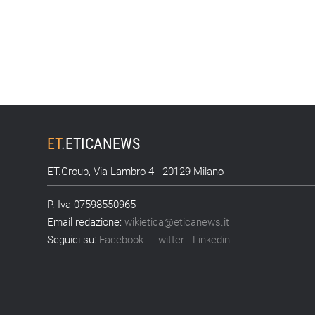
ET
.
ETICANEWS
ET.Group, Via Lambro 4 - 20129 Milano
P. Iva 07598550965
Email redazione:
wikietica@eticanews.it
Seguici su:
Facebook
-
Twitter
-
Linkedin