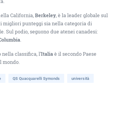
ta.
ella California,
Berkeley
, è la leader globale sul
 i migliori punteggi sia nella categoria di
le. Sul podio, seguono due atenei canadesi:
 Columbia
.
ella classifica, l’
Italia
è il secondo Paese
al mondo.
e
QS Quacquarelli Symonds
università