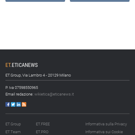
ET
.
ETICANEWS
ET.Group, Via Lambro 4 - 20129 Milano
P. Iva 07598550965
Email redazione:
wikietica@eticanews.it
ET.Group
ET.FREE
Informativa sulla Privacy
ET.Team
ET.PRO
Informativa sui Cookie