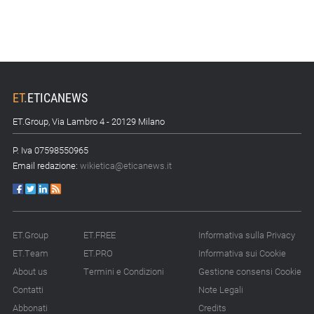
ET
.
ETICANEWS
ET.Group, Via Lambro 4 - 20129 Milano
P. Iva 07598550965
Email redazione:
wikietica@eticanews.it
ET.Group
ET.FREE
Informativa sulla Privacy
ET.Team
ET.PRO
Informativa sui Cookie
About us
Termini e Condizioni
Gestione consensi Cookie
Contatti
Note Legali
Abbonati
Credits