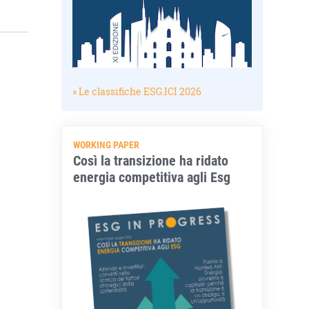
» Le classifiche ESG.ICI 2026
WORKING PAPER
Così la transizione ha ridato
energia competitiva agli Esg