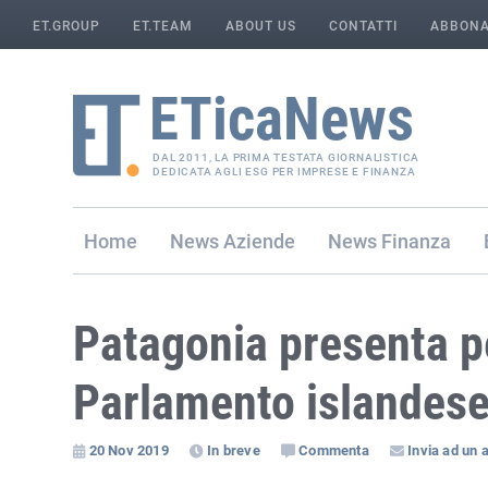
ET.GROUP
ET.TEAM
ABOUT US
CONTATTI
ABBONA
DAL 2011, LA PRIMA TESTATA GIORNALISTICA
DEDICATA AGLI ESG PER IMPRESE E FINANZA
Home
Aziende
Finanza
Patagonia presenta pe
Parlamento islandes
20 Nov 2019
In breve
Commenta
Invia ad un 