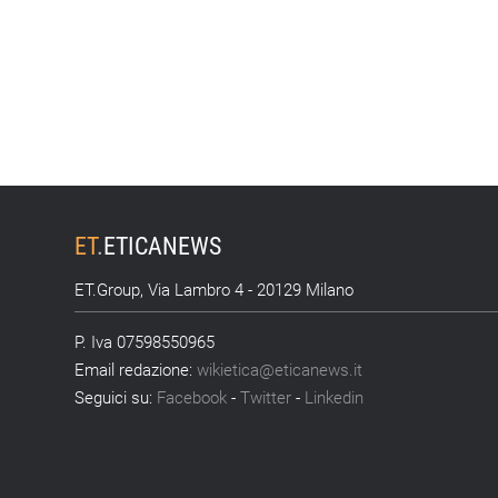
ET
.
ETICANEWS
ET.Group, Via Lambro 4 - 20129 Milano
P. Iva 07598550965
Email redazione:
wikietica@eticanews.it
Seguici su:
Facebook
-
Twitter
-
Linkedin