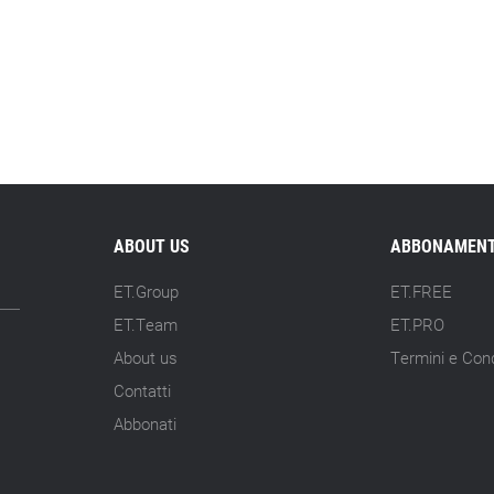
ABOUT US
ABBONAMENT
ET.Group
ET.FREE
ET.Team
ET.PRO
About us
Termini e Cond
Contatti
Abbonati