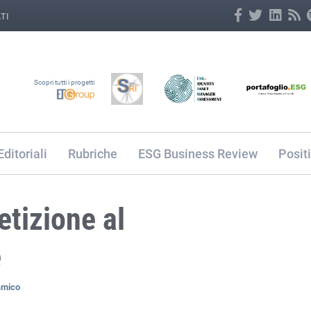
TI
Scopri tutti i progetti
Editoriali
Rubriche
ESG Business Review
Posit
tizione al
e
amico