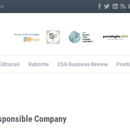
TI
Scopri tutti i progetti
Editoriali
Rubriche
ESG Business Review
Posit
Responsible Company