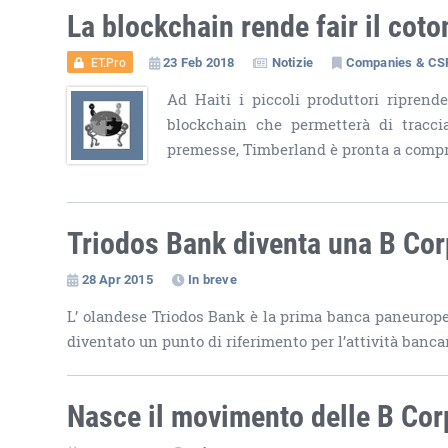
La blockchain rende fair il coto
23 Feb 2018
Notizie
Companies & CS
ET.Pro
Ad Haiti i piccoli produttori riprend
blockchain che permetterà di traccia
premesse, Timberland è pronta a comprar
Triodos Bank diventa una B Cor
28 Apr 2015
In breve
L’ olandese Triodos Bank è la prima banca paneuropea 
diventato un punto di riferimento per l’attività bancar
Nasce il movimento delle B Cor