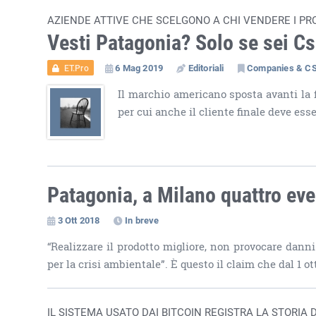
AZIENDE ATTIVE CHE SCELGONO A CHI VENDERE I PR
Vesti Patagonia? Solo se sei C
6 Mag 2019
Editoriali
Companies & C
ET.Pro
Il marchio americano sposta avanti la f
per cui anche il cliente finale deve ess
Patagonia, a Milano quattro eve
3 Ott 2018
In breve
“Realizzare il prodotto migliore, non provocare danni
per la crisi ambientale”. È questo il claim che dal 1 ot
IL SISTEMA USATO DAI BITCOIN REGISTRA LA STORIA