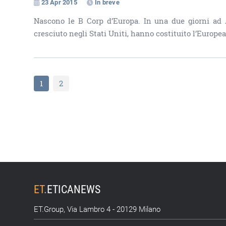
23 Apr 2015
In breve
Nascono le B Corp d’Europa. In una due giorni ad 
cresciuto negli Stati Uniti, hanno costituito l’Europ
1
2
ET
.
ETICANEWS
ET.Group, Via Lambro 4 - 20129 Milano