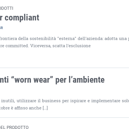
ODOTTI
sr compliant
SR
rontiera della sostenibilità "esterna" dell'azienda: adotta una 
ere committed. Viceversa, scatta l'esclusione
nti “worn wear” per l’ambiente
 inutili, utilizzare il business per ispirare e implementare sol
tobre è affisso anche […]
 DEL PRODOTTO