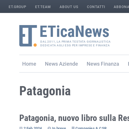
ET.GROUP
ET.TEAM
ABOUT US
CONTATTI
ABBONA
DAL 2011, LA PRIMA TESTATA GIORNALISTICA
DEDICATA AGLI ESG PER IMPRESE E FINANZA
Home
Aziende
Finanza
Patagonia
Patagonia, nuovo libro sulla 
2 Feb 2024
In breve
Companies & CSR