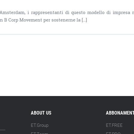
Amsterdam, i rappresentanti di questo modello di impresa 
ean B Corp Movement per sostenerne la […]
ABOUT US
ABBONAMENT
ET.Group
ET.FREE
ET.Team
ET.PRO