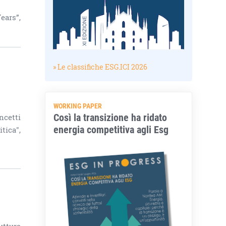
ears”,
» Le classifiche ESG.ICI 2026
WORKING PAPER
Così la transizione ha ridato
ncetti
energia competitiva agli Esg
tica",