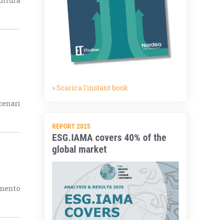
uttura
» Scarica l'instant book
cenari
REPORT 2025
ESG.IAMA covers 40% of the
global market
amento