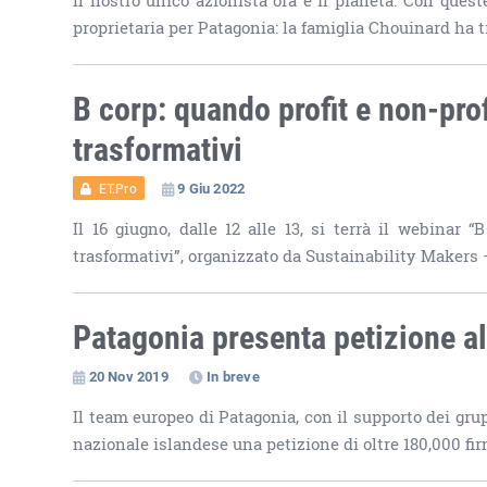
Il nostro unico azionista ora è il pianeta. Con que
proprietaria per Patagonia: la famiglia Chouinard ha t
B corp: quando profit e non-prof
trasformativi
9 Giu 2022
ET.Pro
Il 16 giugno, dalle 12 alle 13, si terrà il webinar 
trasformativi”, organizzato da Sustainability Makers 
Patagonia presenta petizione a
20 Nov 2019
In breve
Il team europeo di Patagonia, con il supporto dei gr
nazionale islandese una petizione di oltre 180,000 fi