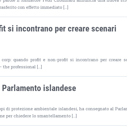
ste parole il fondatore Yvon Chouinard annuncia una nuova str
rasferito con effetto immediato […]
it si incontrano per creare scenari
“B corp: quando profit e non-profit si incontrano per creare s
– the professional […]
l Parlamento islandese
uppi di protezione ambientale islandesi, ha consegnato al Parl
rme per chiedere lo smantellamento […]