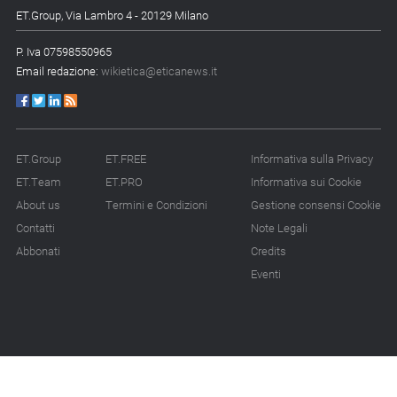
ET.Group, Via Lambro 4 - 20129 Milano
P. Iva 07598550965
Email redazione:
wikietica@eticanews.it
ET.Group
ET.FREE
Informativa sulla Privacy
ET.Team
ET.PRO
Informativa sui Cookie
About us
Termini e Condizioni
Gestione consensi Cookie
Contatti
Note Legali
Abbonati
Credits
Eventi