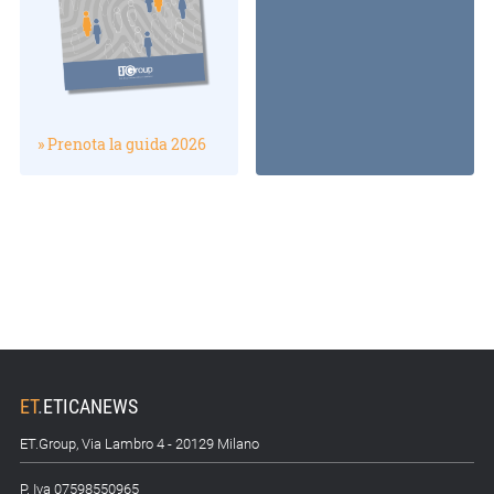
» Prenota la guida 2026
ET
.
ETICANEWS
ET.Group, Via Lambro 4 - 20129 Milano
P. Iva 07598550965