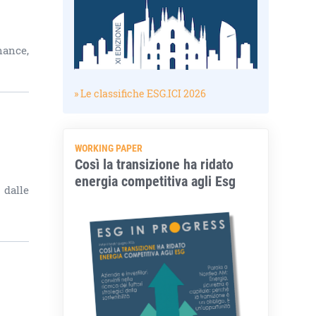
nance,
» Le classifiche ESG.ICI 2026
WORKING PAPER
Così la transizione ha ridato
energia competitiva agli Esg
 dalle