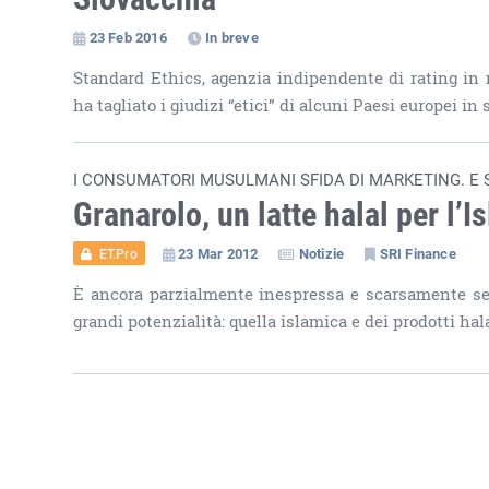
23 Feb 2016
In breve
Standard Ethics, agenzia indipendente di rating in m
ha tagliato i giudizi “etici” di alcuni Paesi europei in 
I CONSUMATORI MUSULMANI SFIDA DI MARKETING. E 
Granarolo, un latte halal per l’I
23 Mar 2012
Notizie
SRI Finance
ET.Pro
È ancora parzialmente inespressa e scarsamente se
grandi potenzialità: quella islamica e dei prodotti hala