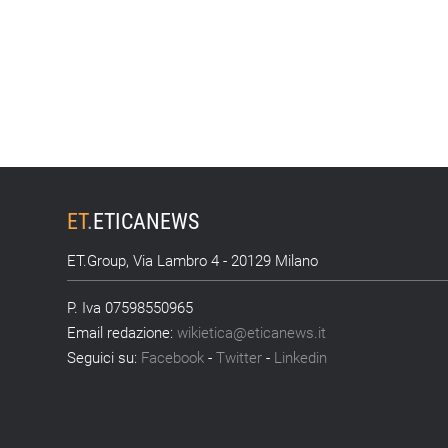
ET
.
ETICANEWS
ET.Group, Via Lambro 4 - 20129 Milano
P. Iva 07598550965
Email redazione:
wikietica@eticanews.it
Seguici su:
Facebook
-
Twitter
-
Linkedin