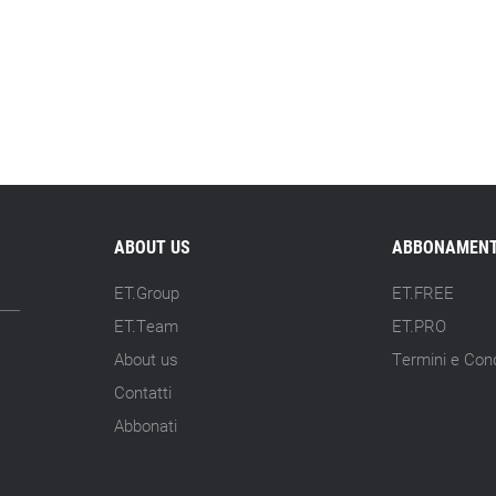
ABOUT US
ABBONAMENT
ET.Group
ET.FREE
ET.Team
ET.PRO
About us
Termini e Cond
Contatti
Abbonati