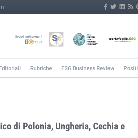
TI
Scopri tutti i progetti
Editoriali
Rubriche
ESG Business Review
Posit
tico di Polonia, Ungheria, Cechia e