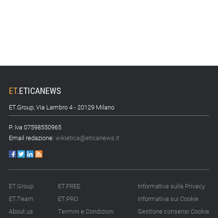
ET
.
ETICANEWS
ET.Group, Via Lambro 4 - 20129 Milano
P. Iva 07598550965
Email redazione:
wikietica@eticanews.it
ET.Group
ET.FREE
Informativa sulla Privacy
ET.Team
ET.PRO
Informativa sui Cookie
About us
Termini e Condizioni
Gestione consensi Cookie