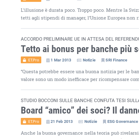
L’illusione è durata poco. Troppo poco. Mentre la Sv
tetti agli stipendi di manager, l’Unione Europea non r
ACCORDO PRELIMINARE UE IN ATTESA DEL REFEREN
Tetto ai bonus per banche più s
1 Mar 2013
Notizie
SRI Finance
ET.Pro
“Questa potrebbe essere una buona notizia per le ban
valore sono un modo inefficace per ricompensare comp
STUDIO BOCCONI SULLE BANCHE CONFUTA TESI SUL
Board “amico” dei soci? Il dann
21 Feb 2013
Notizie
ESG Governance
ET.Pro
Anche la buona governance nella teoria può rivelars