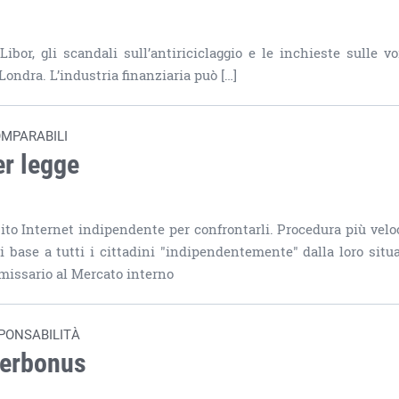
R
bor, gli scandali sull’antiriciclaggio e le inchieste sulle vo
Londra. L’industria finanziaria può […]
OMPARABILI
er legge
to Internet indipendente per confrontarli. Procedura più velo
i base a tutti i cittadini "indipendentemente" dalla loro situ
mmissario al Mercato interno
SPONSABILITÀ
perbonus