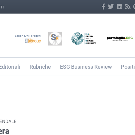
TI
Scopri tutti i progetti
Editoriali
Rubriche
ESG Business Review
Posit
IENDALE
era