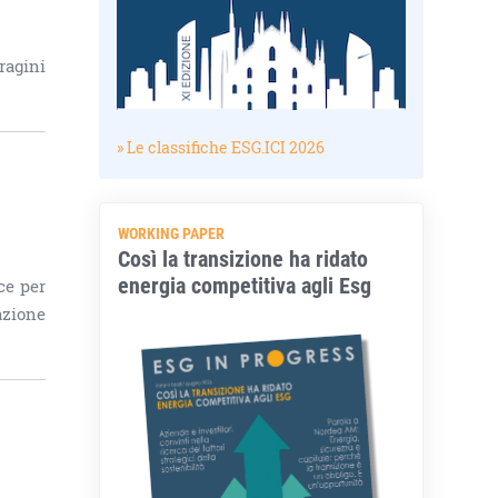
ragini
» Le classifiche ESG.ICI 2026
WORKING PAPER
Così la transizione ha ridato
energia competitiva agli Esg
ce per
azione