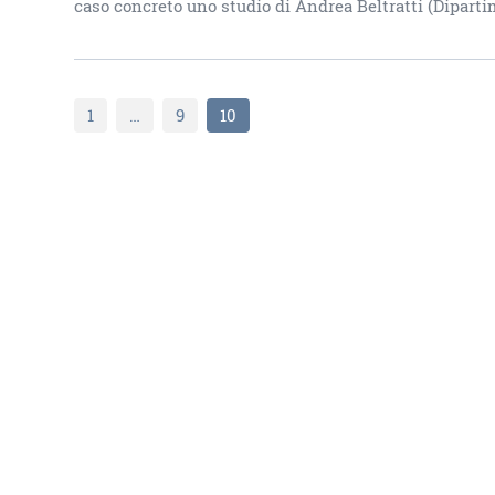
caso concreto uno studio di Andrea Beltratti (Diparti
1
…
9
10