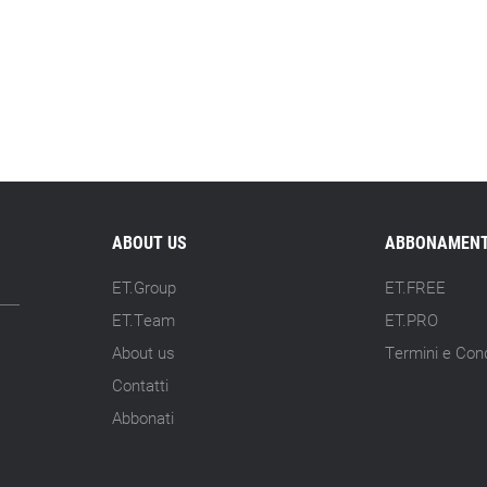
ABOUT US
ABBONAMENT
ET.Group
ET.FREE
ET.Team
ET.PRO
About us
Termini e Cond
Contatti
Abbonati