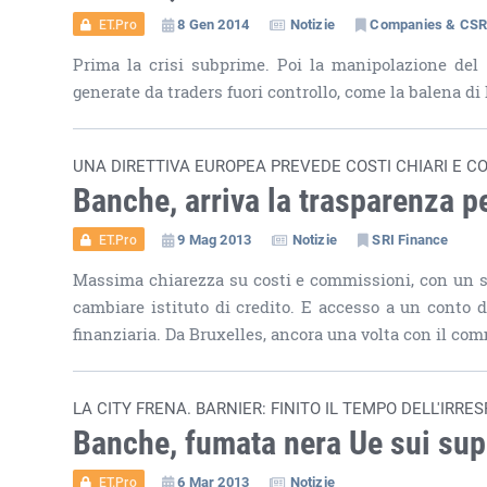
8 Gen 2014
Notizie
Companies & CS
ET.Pro
Prima la crisi subprime. Poi la manipolazione del Li
generate da traders fuori controllo, come la balena di 
UNA DIRETTIVA EUROPEA PREVEDE COSTI CHIARI E C
Banche, arriva la trasparenza p
9 Mag 2013
Notizie
SRI Finance
ET.Pro
Massima chiarezza su costi e commissioni, con un si
cambiare istituto di credito. E accesso a un conto d
finanziaria. Da Bruxelles, ancora una volta con il co
LA CITY FRENA. BARNIER: FINITO IL TEMPO DELL'IRRE
Banche, fumata nera Ue sui su
6 Mar 2013
Notizie
ET.Pro