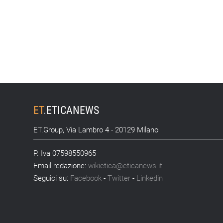
ET
.
ETICANEWS
ET.Group, Via Lambro 4 - 20129 Milano
P. Iva 07598550965
Email redazione:
wikietica@eticanews.it
Seguici su:
Facebook
-
Twitter
-
Linkedin