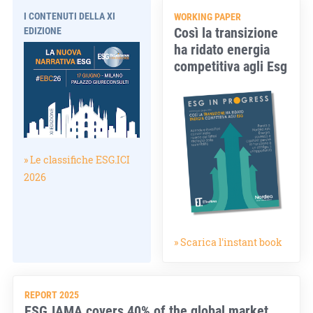
I CONTENUTI DELLA XI
WORKING PAPER
Così la transizione
EDIZIONE
ha ridato energia
competitiva agli Esg
» Le classifiche ESG.ICI
2026
» Scarica l'instant book
REPORT 2025
ESG.IAMA covers 40% of the global market