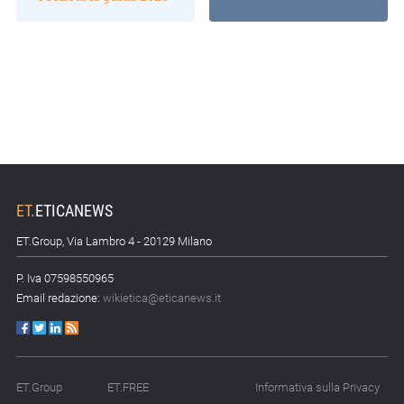
ET
.
ETICANEWS
ET.Group, Via Lambro 4 - 20129 Milano
P. Iva 07598550965
Email redazione:
wikietica@eticanews.it
ET.Group
ET.FREE
Informativa sulla Privacy