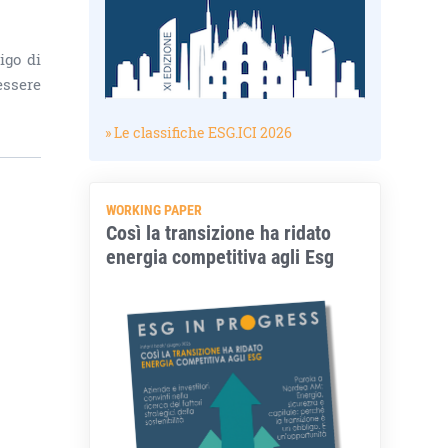
igo di
essere
» Le classifiche ESG.ICI 2026
WORKING PAPER
Così la transizione ha ridato
energia competitiva agli Esg