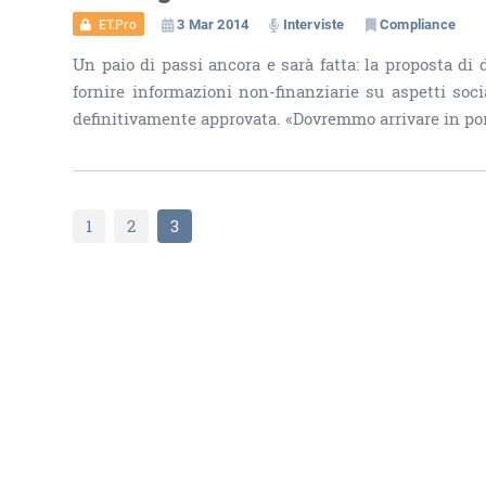
3 Mar 2014
Interviste
Compliance
ET.Pro
Un paio di passi ancora e sarà fatta: la proposta di 
fornire informazioni non-finanziarie su aspetti soci
definitivamente approvata. «Dovremmo arrivare in port
1
2
3