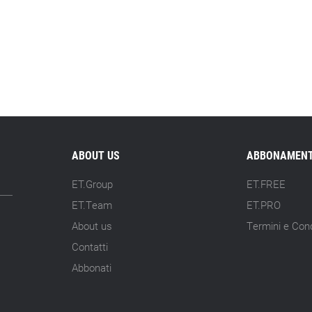
ABOUT US
ABBONAMENT
ET.Group
ET.FREE
ET.Team
ET.PRO
About us
Termini e Cond
Contatti
Abbonati