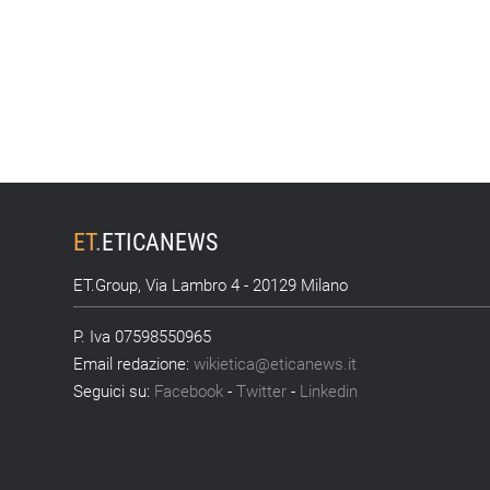
ET
.
ETICANEWS
ET.Group, Via Lambro 4 - 20129 Milano
P. Iva 07598550965
Email redazione:
wikietica@eticanews.it
Seguici su:
Facebook
-
Twitter
-
Linkedin