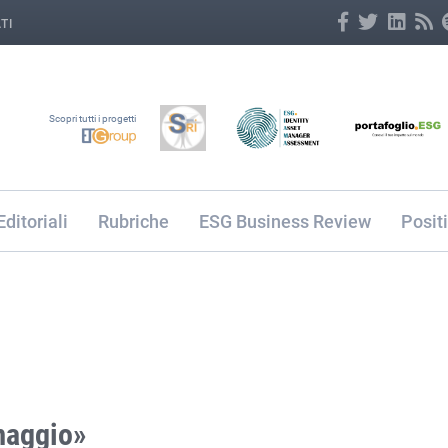
TI
Scopri tutti i progetti
Editoriali
Rubriche
ESG Business Review
Posit
 maggio»