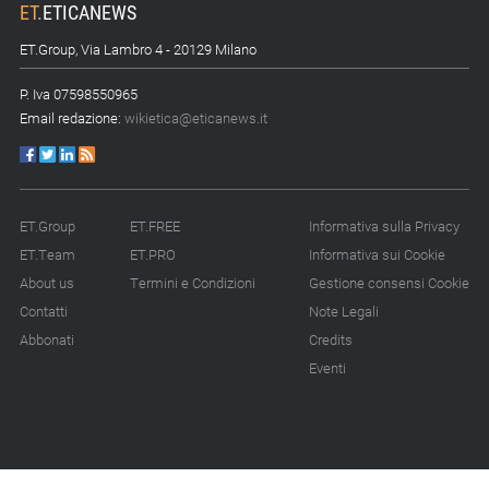
ET
.
ETICANEWS
ET.Group, Via Lambro 4 - 20129 Milano
P. Iva 07598550965
Email redazione:
wikietica@eticanews.it
ET.Group
ET.FREE
Informativa sulla Privacy
ET.Team
ET.PRO
Informativa sui Cookie
About us
Termini e Condizioni
Gestione consensi Cookie
Contatti
Note Legali
Abbonati
Credits
Eventi