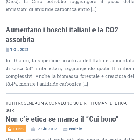
(Crea), la Cina potrebbe raggiungere il picco delle
emissioni di anidride carbonica entro […]
Aumentano i boschi italiani e la CO2
assorbita
1 Ott 2021
In 10 anni, la superficie boschiva dell’Italia è aumentata
di circa 587 mila ettari, raggiungendo quota 11 milioni
complessivi. Anche la biomassa forestale è cresciuta del
18,4%, mentre l’anidride carbonica […]
RUTH ROSENBAUM A CONVEGNO SU DIRITTI UMANI DI ETICA
SGR
Non c’è etica se manca il “Cui bono”
17 Giu 2013
Notizie
ET.Pro
«Per far trionfare il male ciò che serve da parte delle