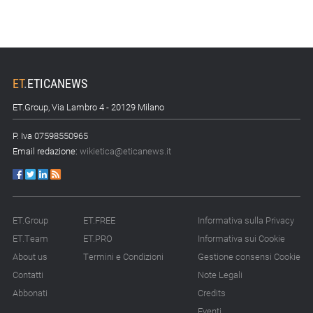
ET
.
ETICANEWS
ET.Group, Via Lambro 4 - 20129 Milano
P. Iva 07598550965
Email redazione:
wikietica@eticanews.it
ET.Group
ET.FREE
Informativa sulla Privacy
ET.Team
ET.PRO
Informativa sui Cookie
About us
Termini e Condizioni
Gestione consensi Cookie
Contatti
Note Legali
Abbonati
Credits
Eventi