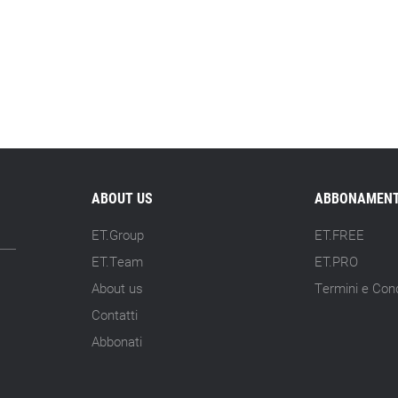
ABOUT US
ABBONAMENT
ET.Group
ET.FREE
ET.Team
ET.PRO
About us
Termini e Cond
Contatti
Abbonati