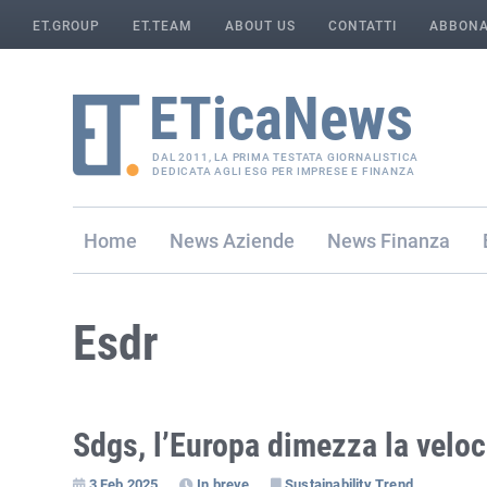
ET.GROUP
ET.TEAM
ABOUT US
CONTATTI
ABBONA
DAL 2011, LA PRIMA TESTATA GIORNALISTICA
DEDICATA AGLI ESG PER IMPRESE E FINANZA
Home
Aziende
Finanza
Esdr
Sdgs, l’Europa dimezza la velo
3 Feb 2025
In breve
Sustainability Trend