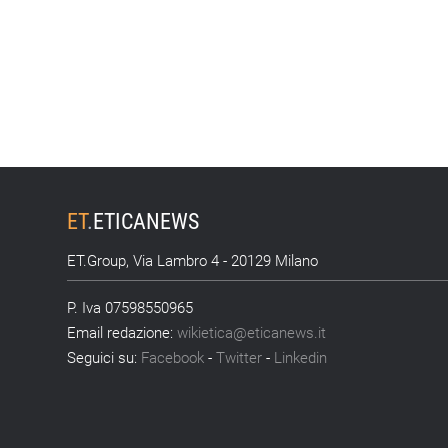
ET
.
ETICANEWS
ET.Group, Via Lambro 4 - 20129 Milano
P. Iva 07598550965
Email redazione:
wikietica@eticanews.it
Seguici su:
Facebook
-
Twitter
-
Linkedin