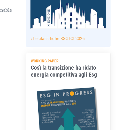
inable
» Le classifiche ESG.ICI 2026
WORKING PAPER
Così la transizione ha ridato
energia competitiva agli Esg