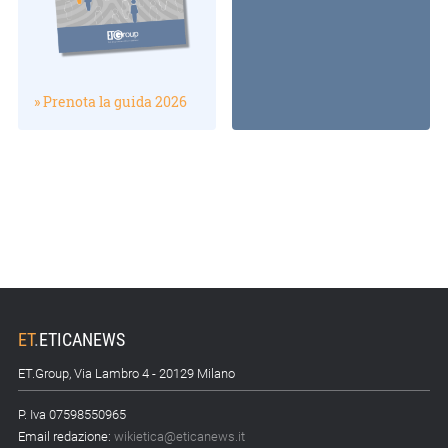
» Prenota la guida 2026
ET
.
ETICANEWS
ET.Group, Via Lambro 4 - 20129 Milano
P. Iva 07598550965
Email redazione:
wikietica@eticanews.it