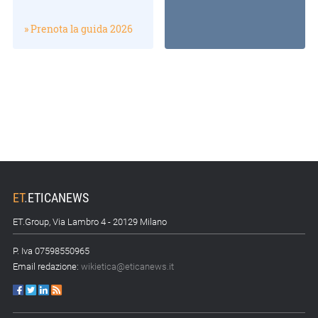
» Prenota la guida 2026
ET
.
ETICANEWS
ET.Group, Via Lambro 4 - 20129 Milano
P. Iva 07598550965
Email redazione:
wikietica@eticanews.it