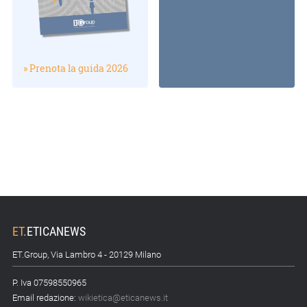
» Prenota la guida 2026
ET
.
ETICANEWS
ET.Group, Via Lambro 4 - 20129 Milano
P. Iva 07598550965
Email redazione:
wikietica@eticanews.it