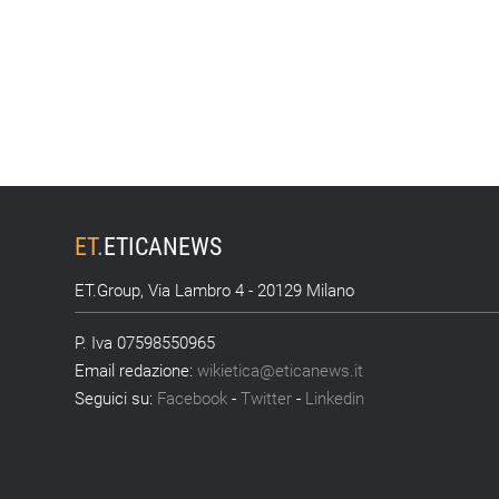
ET
.
ETICANEWS
ET.Group, Via Lambro 4 - 20129 Milano
P. Iva 07598550965
Email redazione:
wikietica@eticanews.it
Seguici su:
Facebook
-
Twitter
-
Linkedin