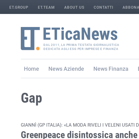
ET.GROUP
ET.TEAM
ABOUT US
CONTATTI
ABBONA
DAL 2011, LA PRIMA TESTATA GIORNALISTICA
DEDICATA AGLI ESG PER IMPRESE E FINANZA
Home
Aziende
Finanza
Gap
GIANNÌ (GP ITALIA): «LA MODA RIVELI I VELENI USATI 
Greenpeace disintossica anche 