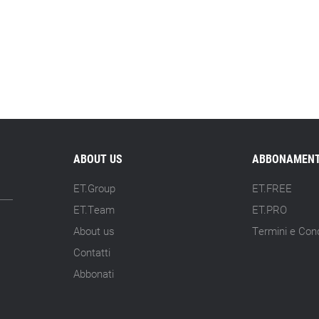
ABOUT US
ABBONAMENT
ET.Group
ET.FREE
ET.Team
ET.PRO
About us
Termini e Cond
Contatti
Abbonati