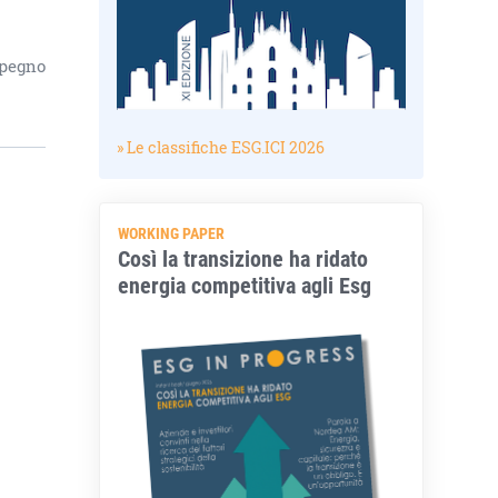
mpegno
» Le classifiche ESG.ICI 2026
WORKING PAPER
Così la transizione ha ridato
energia competitiva agli Esg