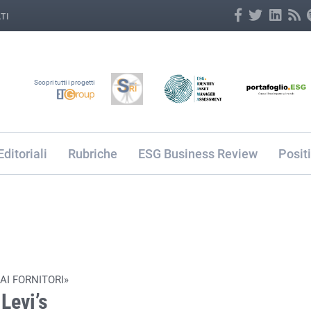
TI
Scopri tutti i progetti
Editoriali
Rubriche
ESG Business Review
Posit
DAI FORNITORI»
Levi’s