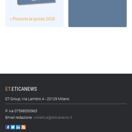
» Prenota la guida 2026
ET
.
ETICANEWS
ET.Group, Via Lambro 4 - 20129 Milano
P. Iva 07598550965
Email redazione:
wikietica@eticanews.it