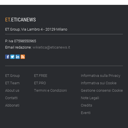
ET
.
ETICANEWS
ET.Group, Via Lambro 4 - 20129 Milano
P. Iva 07598550965
Email redazione:
wikietica@eticanews.it
ET.Group
ET.FREE
Informativa sulla Privacy
ET.Team
ET.PRO
Informativa sui Cookie
About us
Termini e Condizioni
Gestione consensi Cookie
Contatti
Note Legali
Abbonati
Credits
Eventi