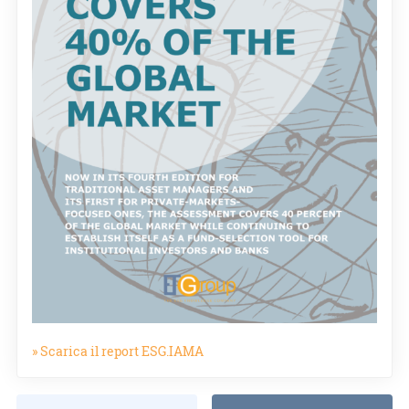
» Scarica il report ESG.IAMA