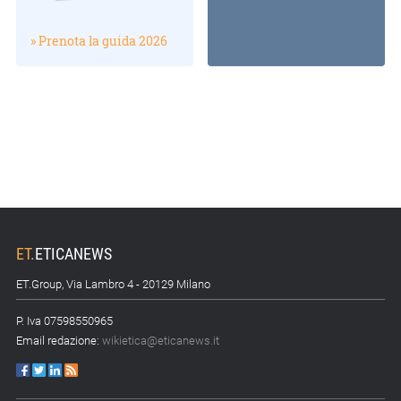
» Prenota la guida 2026
ET
.
ETICANEWS
ET.Group, Via Lambro 4 - 20129 Milano
P. Iva 07598550965
Email redazione:
wikietica@eticanews.it