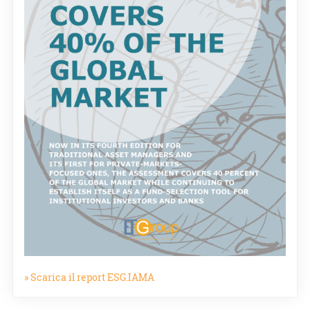
» Scarica il report ESG.IAMA