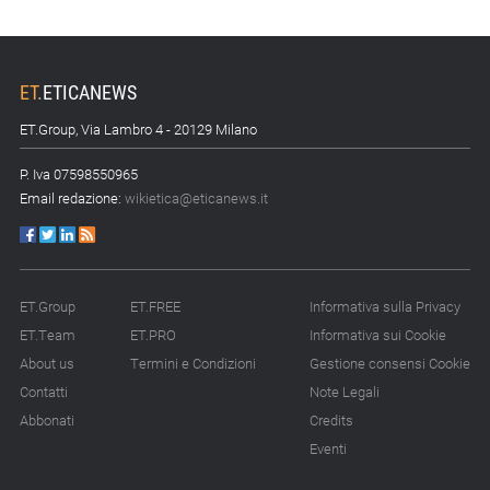
ET
.
ETICANEWS
ET.Group, Via Lambro 4 - 20129 Milano
P. Iva 07598550965
Email redazione:
wikietica@eticanews.it
ET.Group
ET.FREE
Informativa sulla Privacy
ET.Team
ET.PRO
Informativa sui Cookie
About us
Termini e Condizioni
Gestione consensi Cookie
Contatti
Note Legali
Abbonati
Credits
Eventi