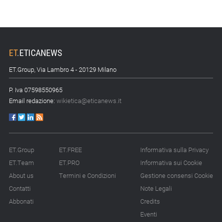
ET
.
ETICANEWS
ET.Group, Via Lambro 4 - 20129 Milano
P. Iva 07598550965
Email redazione:
wikietica@eticanews.it
ET.Group
ET.FREE
Informativa sulla Privacy
ET.Team
ET.PRO
Informativa sui Cookie
About us
Termini e Condizioni
Gestione consensi Cookie
Contatti
Note Legali
Abbonati
Credits
Eventi