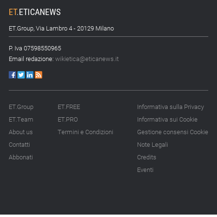
ET
.
ETICANEWS
ET.Group, Via Lambro 4 - 20129 Milano
P. Iva 07598550965
Email redazione:
wikietica@eticanews.it
ET.Group
ET.FREE
Informativa sulla Privacy
ET.Team
ET.PRO
Informativa sui Cookie
About us
Termini e Condizioni
Gestione consensi Cookie
Contatti
Note Legali
Abbonati
Credits
Eventi