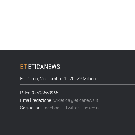
ET
.
ETICANEWS
ET.Group, Via Lambro 4 - 20129 Milano
P. Iva 07598550965
Email redazione:
wikietica@eticanews.it
Seguici su:
Facebook
-
Twitter
-
Linkedin