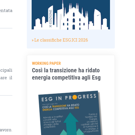
entata
» Le classifiche ESG.ICI 2026
WORKING PAPER
Così la transizione ha ridato
cipali
energia competitiva agli Esg
are il
avoro.