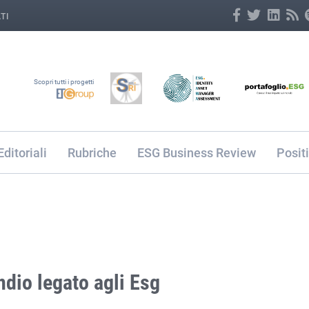
TI
Scopri tutti i progetti
Editoriali
Rubriche
ESG Business Review
Posit
ndio legato agli Esg