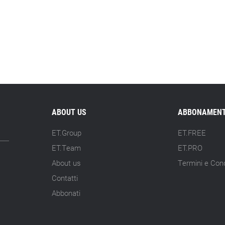
ABOUT US
ABBONAMENT
ET.Group
ET.FREE
ET.Team
ET.PRO
About us
Termini e Cond
Contatti
Abbonati