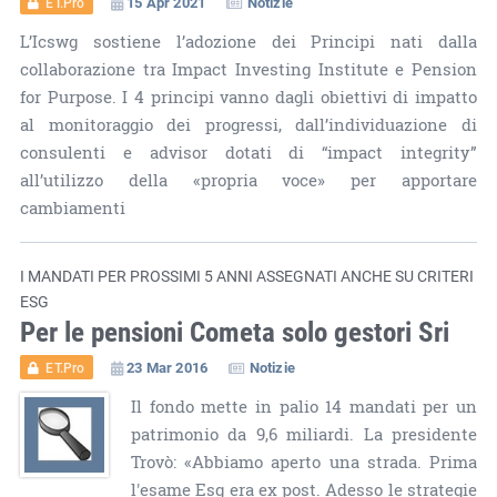
15 Apr 2021
Notizie
ET.Pro
L’Icswg sostiene l’adozione dei Principi nati dalla
collaborazione tra Impact Investing Institute e Pension
for Purpose. I 4 principi vanno dagli obiettivi di impatto
al monitoraggio dei progressi, dall’individuazione di
consulenti e advisor dotati di “impact integrity”
all’utilizzo della «propria voce» per apportare
cambiamenti
I MANDATI PER PROSSIMI 5 ANNI ASSEGNATI ANCHE SU CRITERI
ESG
Per le pensioni Cometa solo gestori Sri
23 Mar 2016
Notizie
ET.Pro
Il fondo mette in palio 14 mandati per un
patrimonio da 9,6 miliardi. La presidente
Trovò: «Abbiamo aperto una strada. Prima
l'esame Esg era ex post. Adesso le strategie