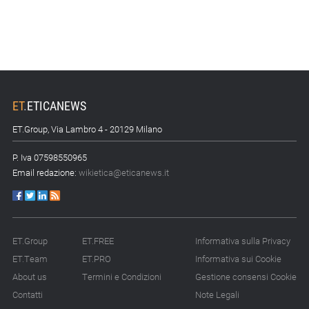
ET
.
ETICANEWS
ET.Group, Via Lambro 4 - 20129 Milano
P. Iva 07598550965
Email redazione:
wikietica@eticanews.it
ET.Group
ET.FREE
Informativa sulla Privacy
ET.Team
ET.PRO
Informativa sui Cookie
About us
Termini e Condizioni
Gestione consensi Cookie
Contatti
Note Legali