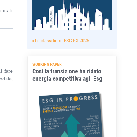
ionali
» Le classifiche ESG.ICI 2026
WORKING PAPER
Così la transizione ha ridato
i fare
energia competitiva agli Esg
ndale,