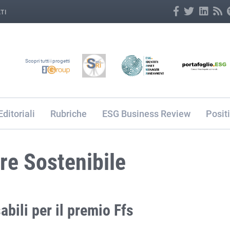
TI
Scopri tutti i progetti
Editoriali
Rubriche
ESG Business Review
Posit
ore Sostenibile
bili per il premio Ffs