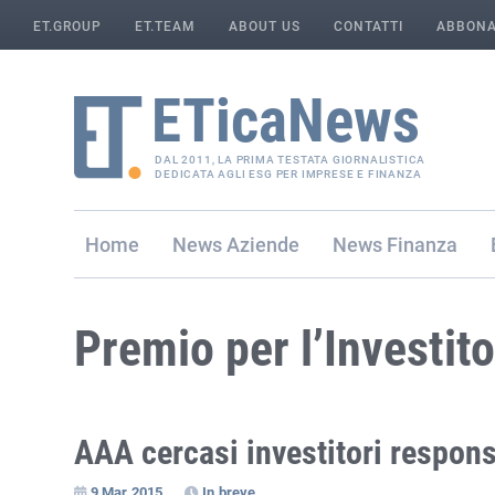
ET.GROUP
ET.TEAM
ABOUT US
CONTATTI
ABBONA
DAL 2011, LA PRIMA TESTATA GIORNALISTICA
DEDICATA AGLI ESG PER IMPRESE E FINANZA
Home
Aziende
Finanza
Premio per l’Investit
AAA cercasi investitori responsa
9 Mar 2015
In breve