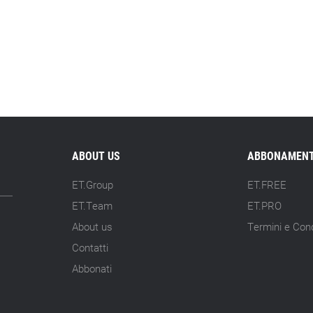
ABOUT US
ABBONAMENT
ET.Group
ET.FREE
ET.Team
ET.PRO
About us
Termini e Cond
Contatti
Abbonati