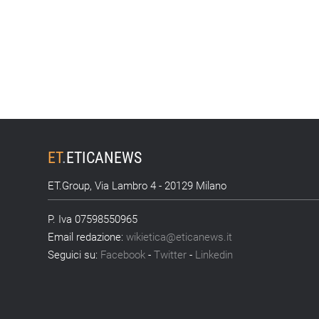
ET
.
ETICANEWS
ET.Group, Via Lambro 4 - 20129 Milano
P. Iva 07598550965
Email redazione:
wikietica@eticanews.it
Seguici su:
Facebook
-
Twitter
-
Linkedin