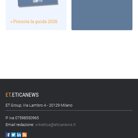
» Prenota la guida 2026
ET
.
ETICANEWS
ET.Group, Via Lambro 4 - 20129 Milano
P. Iva 07598550965
Email redazione:
wikietica@eticanews.it