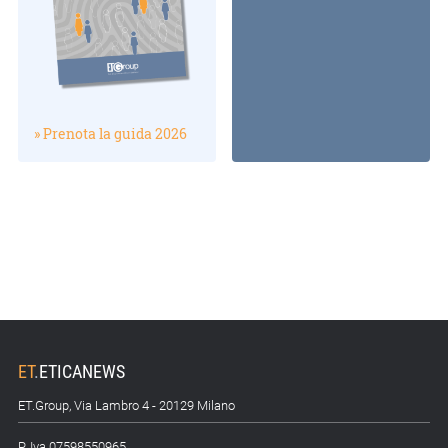
» Prenota la guida 2026
ET
.
ETICANEWS
ET.Group, Via Lambro 4 - 20129 Milano
P. Iva 07598550965