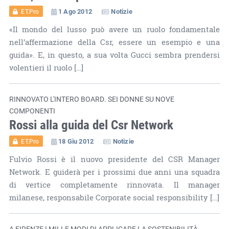
1 Ago 2012
Notizie
ET.Pro
«Il mondo del lusso può avere un ruolo fondamentale
nell’affermazione della Csr, essere un esempio e una
guida». E, in questo, a sua volta Gucci sembra prendersi
volentieri il ruolo […]
RINNOVATO L'INTERO BOARD. SEI DONNE SU NOVE
COMPONENTI
Rossi alla guida del Csr Network
18 Giu 2012
Notizie
ET.Pro
Fulvio Rossi è il nuovo presidente del CSR Manager
Network. E guiderà per i prossimi due anni una squadra
di vertice completamente rinnovata. Il manager
milanese, responsabile Corporate social responsibility […]
A FIRENZE I MILLE MODI DI APPLICARE LA SOSTENIBILITÀ