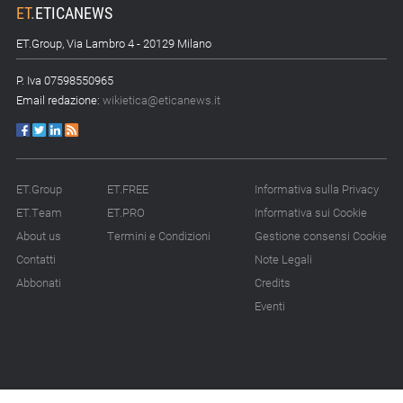
ET
.
ETICANEWS
ET.Group, Via Lambro 4 - 20129 Milano
P. Iva 07598550965
Email redazione:
wikietica@eticanews.it
ET.Group
ET.FREE
Informativa sulla Privacy
ET.Team
ET.PRO
Informativa sui Cookie
About us
Termini e Condizioni
Gestione consensi Cookie
Contatti
Note Legali
Abbonati
Credits
Eventi